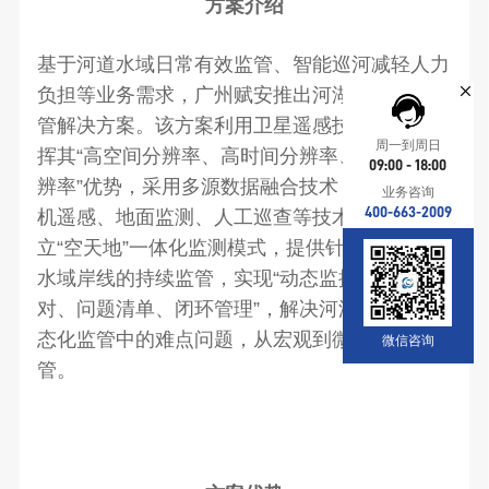
方案介绍
基于河道水域日常有效监管、智能巡河减轻人力
负担等业务需求，
广州赋安推出河湖水域岸线监
管解决方案。该方案利用卫星遥感技术，充分发
周一到周日
挥其“高空间分辨率、高时间分辨率、高光谱分
09:00 - 18:00
辨率”优势，采用多源数据融合技术，结合无人
业务咨询
400-663-2009
机遥感、地面监测、人工巡查等技术手段，建
立“空天地”一体化监测模式，提供针对重点河流
水域岸线的持续监管，实现“动态监控、问题核
对、问题清单、闭环管理”，解决河湖 “四乱”常
态化监管中的难点问题，从宏观到微观精准监
微信咨询
管。