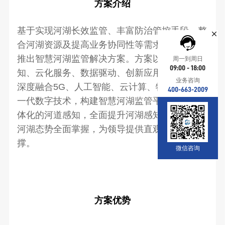
方案介绍
基于实现河湖长效监管、丰富防治管控手段、整
合河湖资源及提高业务协同性等需求，广州赋安
推出智慧河湖监管解决方案。方案
以“多维感
周一到周日
09:00 - 18:00
知、云化服务、数据驱动、创新应用”为核心，
业务咨询
深度融合5G、人工智能、云计算、物联网等新
400-663-2009
一代数字技术，构建智慧河湖监管平台。形成一
体化的河道感知，全面提升河湖感知能力；实现
河湖态势全面掌握，为领导提供直观化决策支
撑。
微信咨询
方案优势