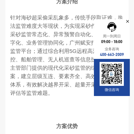
方案介绍
针对海砂超采偷采乱象多，传统手段取证难，执
法监管难度大等现状，为实现采砂作业规范化、
采砂监管常态化、异常预警自动化、监控监管数
周一到周日
字化、业务管理协同化，
广州赋安
打造海域采砂
09:00 - 18:00
业务咨询
监管平台；通过综合利用5G
远程高清视频监
400-663-2009
控、船舶管理、无人机巡查等信息技术手段，为
主管部门提供的现代化采砂监管的综合解决方
案，建立层级互连、要素齐全、高效联动的监管
体系，有效解决越界开采、超量开采、影响环境
微信咨询
评估等监管难题。
方案优势